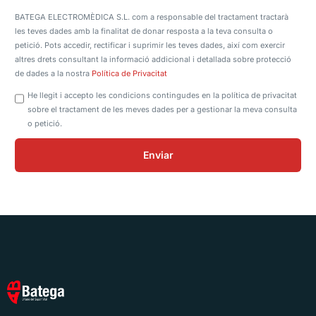
BATEGA ELECTROMÈDICA S.L. com a responsable del tractament tractarà
les teves dades amb la finalitat de donar resposta a la teva consulta o
petició. Pots accedir, rectificar i suprimir les teves dades, així com exercir
altres drets consultant la informació addicional i detallada sobre protecció
de dades a la nostra
Política de Privacitat
He llegit i accepto les condicions contingudes en la política de privacitat
sobre el tractament de les meves dades per a gestionar la meva consulta
o petició.