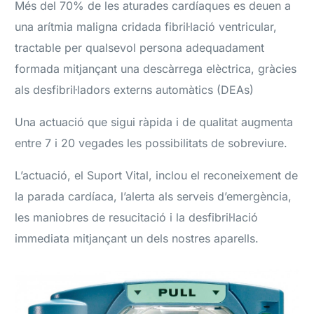
Més del 70% de les aturades cardíaques es deuen a
una arítmia maligna cridada fibril·lació ventricular,
tractable per qualsevol persona adequadament
formada mitjançant una descàrrega elèctrica, gràcies
als desfibril·ladors externs automàtics (DEAs)
Una actuació que sigui ràpida i de qualitat augmenta
entre 7 i 20 vegades les possibilitats de sobreviure.
L’actuació, el Suport Vital, inclou el reconeixement de
la parada cardíaca, l’alerta als serveis d’emergència,
les maniobres de resucitació i la desfibril·lació
immediata mitjançant un dels nostres aparells.