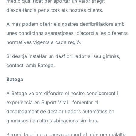
mèdic qualificat per aportar un valor afegit
d’excel·lència per a tots els nostres clients.
A més podem oferir els nostres desfibril·ladors amb
unes condicions avantatjoses, d’acord a les diferents
normatives vigents a cada regió.
Si desitja instal·lar un desfibril·lador al seu gimnàs,
contacti amb Batega.
Batega
A Batega volem difondre el nostre coneixement i
experiència en Suport Vital i fomentar el
desplegament de desfibril·ladors automàtics en
gimnasos i en altres ubicacions similars.
Perquè la primera causa de mort al món per malaltia