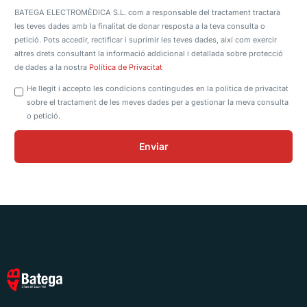
BATEGA ELECTROMÈDICA S.L. com a responsable del tractament tractarà
les teves dades amb la finalitat de donar resposta a la teva consulta o
petició. Pots accedir, rectificar i suprimir les teves dades, així com exercir
altres drets consultant la informació addicional i detallada sobre protecció
de dades a la nostra
Política de Privacitat
He llegit i accepto les condicions contingudes en la política de privacitat
sobre el tractament de les meves dades per a gestionar la meva consulta
o petició.