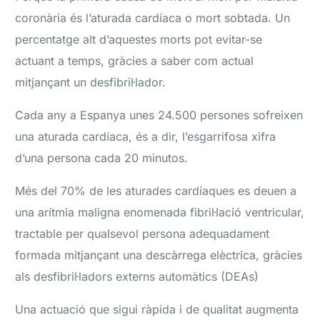
coronària és l’aturada cardíaca o mort sobtada. Un
percentatge alt d’aquestes morts pot evitar-se
actuant a temps, gràcies a saber com actual
mitjançant un desfibril·lador.
Cada any a Espanya unes 24.500 persones sofreixen
una aturada cardíaca, és a dir, l’esgarrifosa xifra
d’una persona cada 20 minutos.
Més del 70% de les aturades cardíaques es deuen a
una arítmia maligna enomenada fibril·lació ventricular,
tractable per qualsevol persona adequadament
formada mitjançant una descàrrega elèctrica, gràcies
als desfibril·ladors externs automàtics (DEAs)
Una actuació que sigui ràpida i de qualitat augmenta