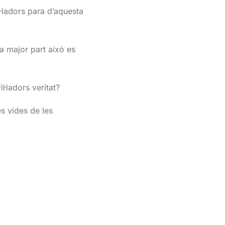
l·ladors para d’aquesta
 major part això es
l·ladors veritat?
s vides de les