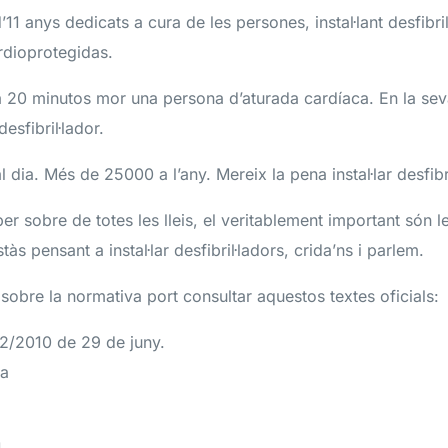
1 anys dedicats a cura de les persones, instal·lant desfibri
rdioprotegidas.
20 minutos mor una persona d’aturada cardíaca. En la seva
esfibril·lador.
dia. Més de 25000 a l’any. Mereix la pena instal·lar desfibri
 sobre de totes les lleis, el veritablement important són le
tàs pensant a instal·lar desfibril·ladors, crida’ns i parlem.
sobre la normativa port consultar aquestos textes oficials:
2/2010 de 29 de juny.
ya