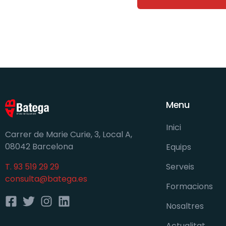
Menu
Inici
Carrer de Marie Curie, 3, Local A,
08042 Barcelona
Equips
Serveis
T. 93 519 29 29
consulta@batega.es
Formacions
Nosaltres
Actualitat