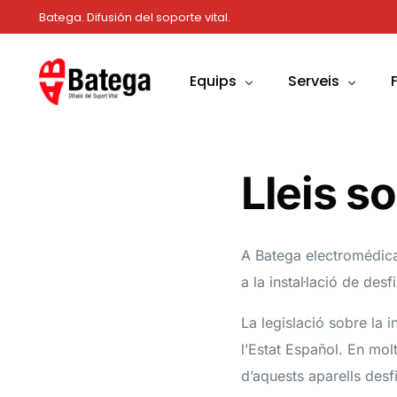
Batega. Difusión del soporte vital.
Equips
Serveis
Desfibril·ladors
Formacions
S
Lleis so
Cabines
Venda d’Equips
S
Fungibles
Renting
S
A Batega electromédica
Sistemes de comunicació
Consultoria
A
a la instal·lació de des
Material de formació
Manteniment
S
La legislació sobre la 
Material de primers auxilis
F
l’Estat Español. En molt
Altres
d’aquests aparells desfi