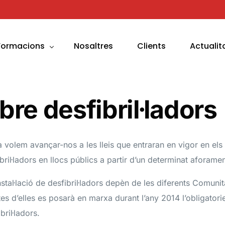
Formacions
Nosaltres
Clients
Actualit
uport Vital Bàsic i DEA
bre desfibril·ladors
uport Vital Immediat
uport Vital Avançat
 volem avançar-nos a les lleis que entraran en vigor en els
ssistència a Suport Vital Avançat
fibril·ladors en llocs públics a partir d’un determinat aforamen
uport Vital Avançat Pediàtric
instal·lació de desfibril·ladors depèn de les diferents Comu
ormació en Primers Auxilis i altres
es d’elles es posarà en marxa durant l’any 2014 l’obligatoriet
bril·ladors.