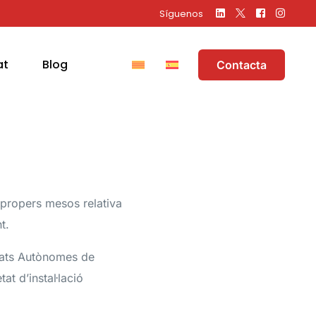
Síguenos
at
Blog
Contacta
 propers mesos relativa
t.
nitats Autònomes de
at d’instal·lació