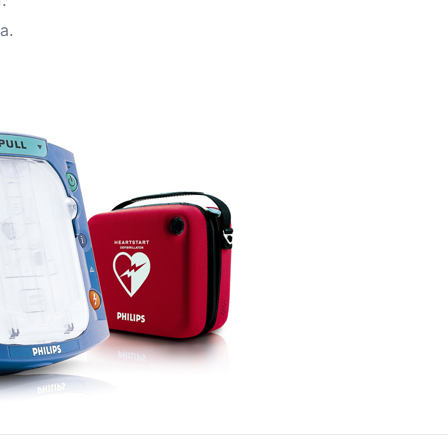
.
ya.