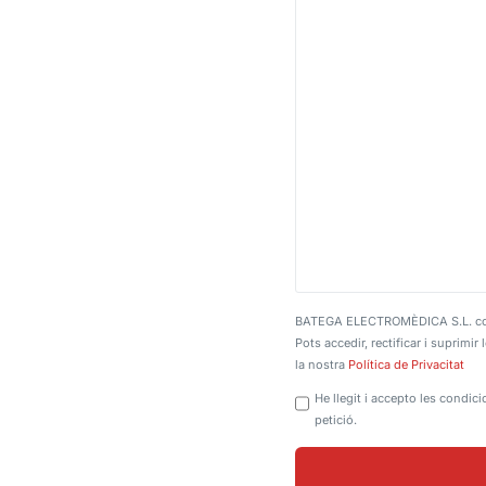
BATEGA ELECTROMÈDICA S.L. com a 
Pots accedir, rectificar i suprimi
la nostra
Política de Privacitat
He llegit i accepto les condic
petició.