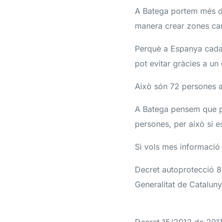
A Batega portem més d’1
manera crear zones ca
Perquè a Espanya cada 
pot evitar gràcies a un d
Això són 72 persones al 
A Batega pensem que per
persones, per això si es
Si vols mes informació 
Decret autoprotecció 8
Generalitat de Catalun