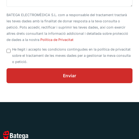
BATEGA ELECTROMÈDICA S.L. com a responsable del tractament tractarà
les teves dades amb la finalitat de donar resposta a la teva consulta o
petició. Pots accedir, rectificar i suprimir les teves dades, així com exercir
altres drets consultant la informació addicional i detallada sobre protecció
de dades a la nostra
Política de Privacitat
He llegit i accepto les condicions contingudes en la política de privacitat
sobre el tractament de les meves dades per a gestionar la meva consulta
o petició.