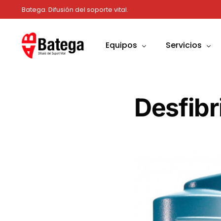
Batega. Difusión del soporte vital.
Equipos
Servicios
Desfibriladores
Formaciones
Desfibr
Cabinas
Venta de Equipo
Fungibles
Renting
Sistemas de comunicación
Consultoría
Material de formación
Mantenimiento
Material de primeros auxilios
Otros