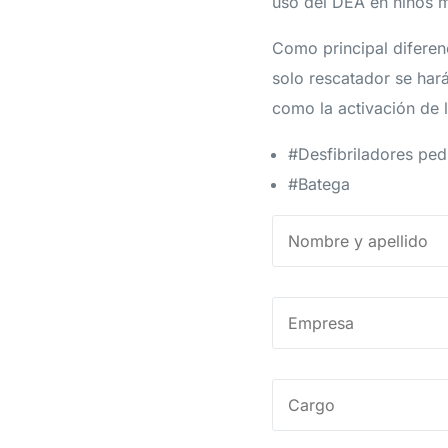
uso del DEA en niños 
Como principal diferen
solo rescatador se har
como la activación de 
#Desfibriladores ped
#Batega