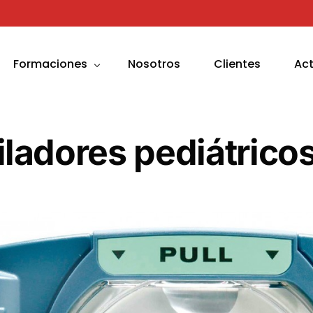
Formaciones
Nosotros
Clientes
Ac
Soporte Vital Básico y DEA
iladores pediátrico
s
Soporte Vital Inmediato
Soporte Vital Avanzado
Asistencia a Soporte Vital Avanzado
Soporte Vital Avanzado Pediátrico
Primeros Auxilios y otros